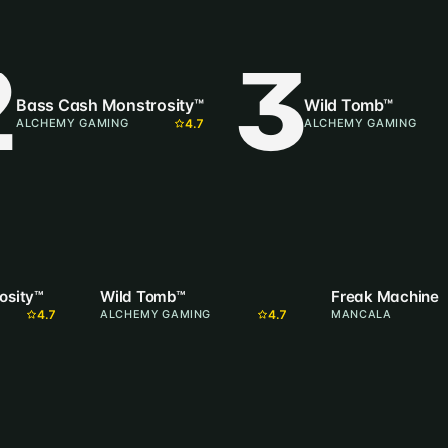
2
3
Bass Cash Monstrosity™
Wild Tomb™
ALCHEMY GAMING
4.7
ALCHEMY GAMING
osity™
Wild Tomb™
Freak Machine
4.7
ALCHEMY GAMING
4.7
MANCALA