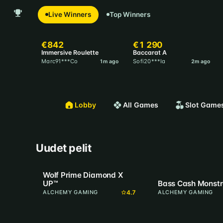
Live Winners
Top Winners
€842
€1 290
Immersive Roulette
Baccarat A
Marc91***Co
Sofi20***Ia
1m ago
2m ago
Lobby
All Games
Slot Game
Uudet pelit
Wolf Prime Diamond X
UP™
Bass Cash Monstr
ALCHEMY GAMING
4.7
ALCHEMY GAMING