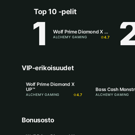
Top 10 -pelit
1
Wolf Prime Diamond X UP™
ALCHEMY GAMING
4.7
VIP-erikoisuudet
Wolf Prime Diamond X
UP™
Bass Cash Monstr
ALCHEMY GAMING
4.7
ALCHEMY GAMING
Bonusosto