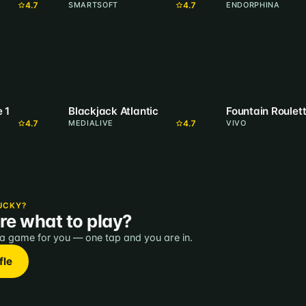
4.7
SMARTSOFT
4.7
ENDORPHINA
e 1
Blackjack Atlantic
Fountain Roulet
4.7
MEDIALIVE
4.7
VIVO
UCKY?
re what to play?
 a game for you — one tap and you are in.
fle