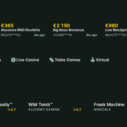
€365
€2 150
€980
Absolute RNG Roulette
Big Bass Bonanza
Live Blackja
Niko76***Ko
Yuki88***Ki
Marc73***Co
4m ago
6m ago
s
Live Casino
Table Games
Virtual
osity™
Wild Tomb™
Freak Machine
4.7
ALCHEMY GAMING
4.7
MANCALA