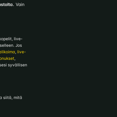
stolta.
Vain
opelit, live-
selleen. Jos
alikoima
,
live-
onukset
,
esi syvällisen
 siitä, mitä