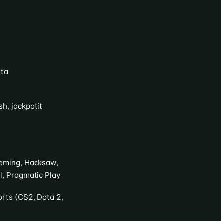
sta
sh, jackpotit
Gaming, Hacksaw,
l, Pragmatic Play
orts (CS2, Dota 2,