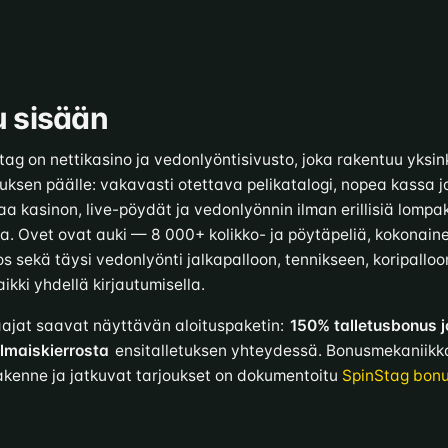
u sisään
tag on nettikasino ja vedonlyöntisivusto, joka rakentuu yksi
uksen päälle: vakavasti otettava pelikatalogi, nopea kassa ja y
aa kasinon, live-pöydät ja vedonlyönnin ilman erillisiä lompak
ia. Ovet ovat auki — 8 000+ kolikko- ja pöytäpeliä, kokonaine
s sekä täysi vedonlyönti jalkapalloon, tennikseen, koripalloon
aikki yhdellä kirjautumisella.
ajat saavat näyttävän aloituspaketin:
150% talletusbonus 
ilmaiskierrosta
ensitalletuksen yhteydessä. Bonusmekaniikk
kenne ja jatkuvat tarjoukset on dokumentoitu
SpinStag bonu