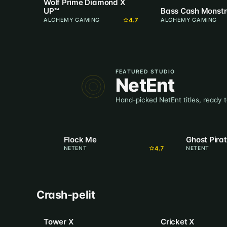
Wolf Prime Diamond X
UP™
Bass Cash Monstr
ALCHEMY GAMING
4.7
ALCHEMY GAMING
FEATURED STUDIO
NetEnt
Hand-picked NetEnt titles, ready t
Flock Me
Ghost Pira
NETENT
4.7
NETENT
Crash-pelit
Tower X
Cricket X