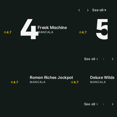
See all
4
5
Freak Machine
R
4.7
MANCALA
4.7
M
See all
Roman Riches Jackpot
Deluxe Wilds
4.7
MANCALA
4.7
MANCALA
See all